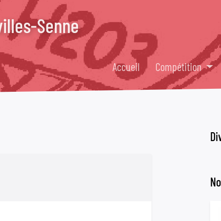
villes-Senne
Accueil
Compétition
Di
No